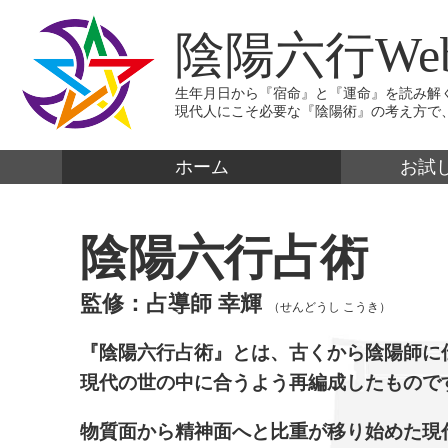
陰陽六行We
生年月日から『宿命』と『運命』を読み解
現代人にこそ必要な『陰陽術』の考え方で
ホーム
お試
陰陽六行占術
監修：占導師 幸輝
（せんどうし こうき）
『陰陽六行占術』とは、古くから陰陽師に
現代の世の中に合うよう再編成したもので
物質面から精神面へと比重が移り始めた現